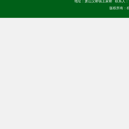
地址：萧山义桥镇王家桥 联系人：黄经理
版权所有：