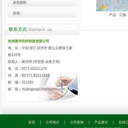
床垫面料
其他
产品
订购
杭州新华化纤织造有限公司
地 址：中国 浙江 杭州市 萧山义桥镇王家
桥210号
联系人：黄经理 (外贸部 业务主管)
电 话：0571-82211176
传 真：86 571 82211818
邮 编：311262
邮 箱：:
huangjing029@hzxhfz.com
首页
|
公司简介
|
公司新闻
|
产品展示
|
在线