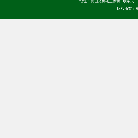
地址：萧山义桥镇王家桥 联系人：黄经理
版权所有：