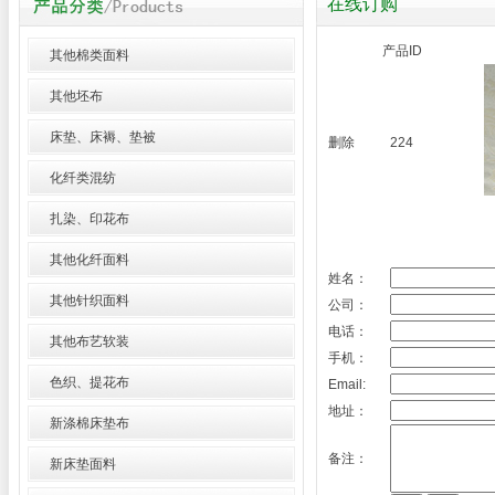
在线订购
产品ID
其他棉类面料
其他坯布
床垫、床褥、垫被
删除
224
化纤类混纺
扎染、印花布
其他化纤面料
姓名：
其他针织面料
公司：
电话：
其他布艺软装
手机：
色织、提花布
Email:
地址：
新涤棉床垫布
备注：
新床垫面料