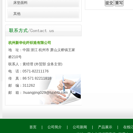
床垫面料
其他
杭州新华化纤织造有限公司
地 址：中国 浙江 杭州市 萧山义桥镇王家
桥210号
联系人：黄经理 (外贸部 业务主管)
电 话：0571-82211176
传 真：86 571 82211818
邮 编：311262
邮 箱：:
huangjing029@hzxhfz.com
首页
|
公司简介
|
公司新闻
|
产品展示
|
在线